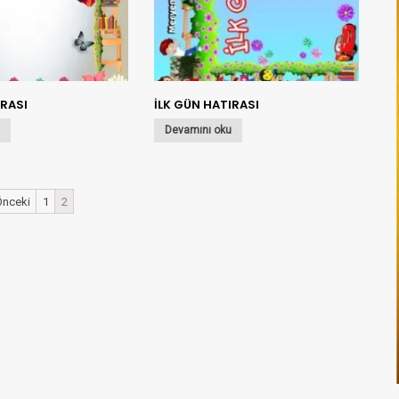
IRASI
İLK GÜN HATIRASI
u
Devamını oku
nceki
1
2