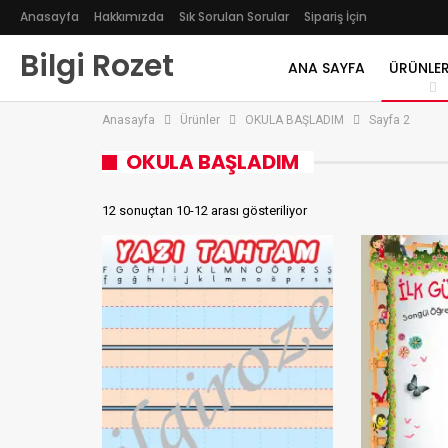
Anasayfa
Hakkımızda
Sık Sorulan Sorular
Sipariş İçin
Bilgi Rozet
ANA SAYFA
ÜRÜNLER
Anasayfa
Ürünler
OKULA BAŞLADIM
Sayfa 2
OKULA BAŞLADIM
12 sonuçtan 10-12 arası gösteriliyor