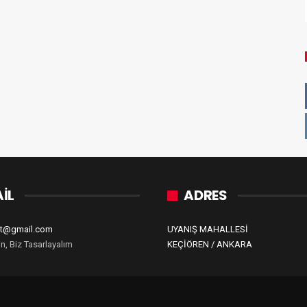
İL
ADRES
zet@gmail.com
UYANIŞ MAHALLESİ
in, Biz Tasarlayalım
KEÇİÖREN / ANKARA