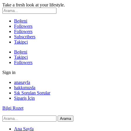
Take a fresh look at your lifestyle.
Beğeni
Followers
Followers
Subscribers
Takipçi
Beğeni
Takipçi
Followers
Sign in
anasayfa
hakkımızda
Sık Sorulan Sorular
Sipariş İçin
Bilgi Rozet
Ana Sayfa