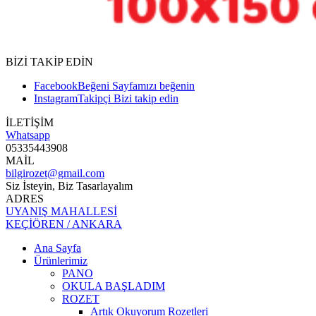
BİZİ TAKİP EDİN
Facebook
Beğeni
Sayfamızı beğenin
Instagram
Takipçi
Bizi takip edin
İLETİŞİM
Whatsapp
05335443908
MAİL
bilgirozet@gmail.com
Siz İsteyin, Biz Tasarlayalım
ADRES
UYANIŞ MAHALLESİ
KEÇİÖREN / ANKARA
Ana Sayfa
Ürünlerimiz
PANO
OKULA BAŞLADIM
ROZET
Artık Okuyorum Rozetleri