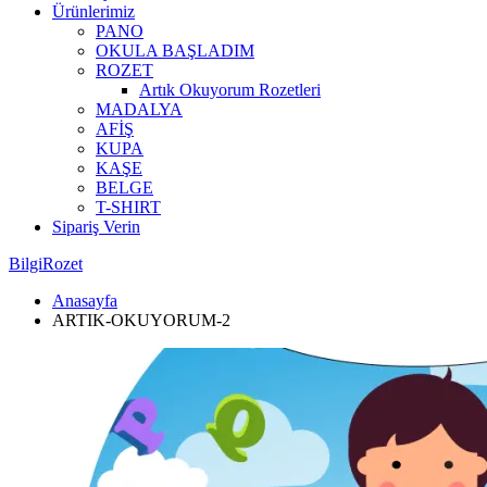
Ürünlerimiz
PANO
OKULA BAŞLADIM
ROZET
Artık Okuyorum Rozetleri
MADALYA
AFİŞ
KUPA
KAŞE
BELGE
T-SHIRT
Sipariş Verin
BilgiRozet
Anasayfa
ARTIK-OKUYORUM-2