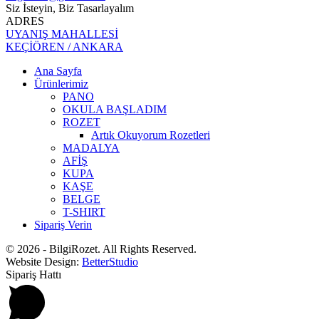
Siz İsteyin, Biz Tasarlayalım
ADRES
UYANIŞ MAHALLESİ
KEÇİÖREN / ANKARA
Ana Sayfa
Ürünlerimiz
PANO
OKULA BAŞLADIM
ROZET
Artık Okuyorum Rozetleri
MADALYA
AFİŞ
KUPA
KAŞE
BELGE
T-SHIRT
Sipariş Verin
© 2026 - BilgiRozet. All Rights Reserved.
Website Design:
BetterStudio
Sipariş Hattı