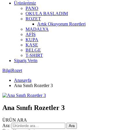
Ürünlerimiz
PANO
OKULA BAŞLADIM
ROZET
Artık Okuyorum Rozetleri
MADALYA
AFİŞ
KUPA
KAŞE
BELGE
T-SHIRT
Sipariş Verin
BilgiRozet
Anasayfa
Ana Sınıfı Rozetler 3
Ana Sınıfı Rozetler 3
ÜRÜN ARA
Ara:
Ara