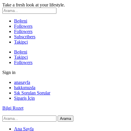
Take a fresh look at your lifestyle.
Beğeni
Followers
Followers
Subscribers
Takipçi
Beğeni
Takipçi
Followers
Sign in
anasayfa
hakkımızda
Sık Sorulan Sorular
Sipariş İçin
Bilgi Rozet
Ana Sayfa